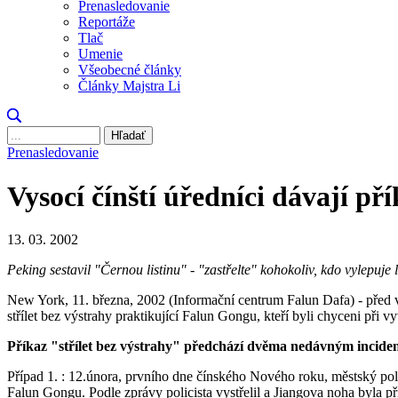
Prenasledovanie
Reportáže
Tlač
Umenie
Všeobecné články
Články Majstra Li
Hľadať
Prenasledovanie
Vysocí čínští úředníci dávají př
13. 03. 2002
Peking sestavil "Černou listinu" - "zastřelte" kohokoliv, kdo vylepuje
New York, 11. března, 2002 (Informační centrum Falun Dafa) - před vy
střílet bez výstrahy praktikující Falun Gongu, kteří byli chyceni při 
Příkaz "střílet bez výstrahy" předchází dvěma nedávným inciden
Případ 1. : 12.února, prvního dne čínského Nového roku, městský pol
Falun Gongu. Podle zprávy policista vystřelil a Jiangova noha byla př