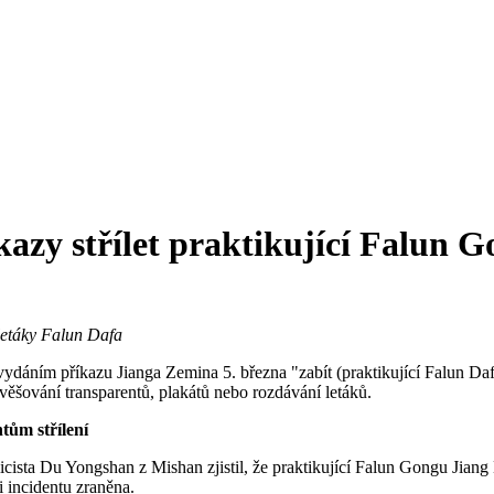
íkazy střílet praktikující Falun 
 letáky Falun Dafa
dáním příkazu Jianga Zemina 5. března "zabít (praktikující Falun Dafa)
vyvěšování transparentů, plakátů nebo rozdávání letáků.
tům střílení
icista Du Yongshan z Mishan zjistil, že praktikující Falun Gongu Jian
i incidentu zraněna.