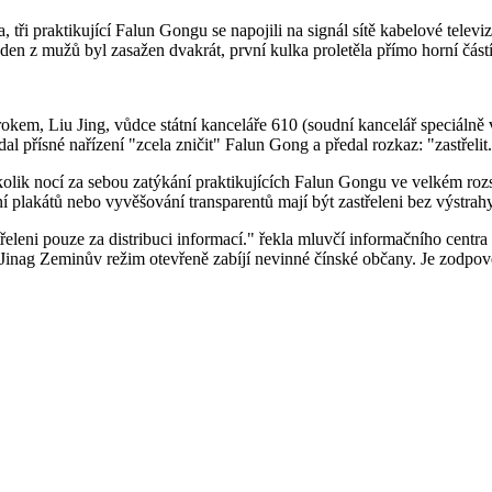
a, tři praktikující Falun Gongu se napojili na signál sítě kabelové telev
eden z mužů byl zasažen dvakrát, první kulka proletěla přímo horní částí 
okem, Liu Jing, vůdce státní kanceláře 610 (soudní kancelář speciálně
al přísné nařízení "zcela zničit" Falun Gong a předal rozkaz: "zastřelit
k nocí za sebou zatýkání praktikujících Falun Gongu ve velkém rozsahu
í plakátů nebo vyvěšování transparentů mají být zastřeleni bez výstrahy
eleni pouze za distribuci informací." řekla mluvčí informačního centra
Jinag Zeminův režim otevřeně zabíjí nevinné čínské občany. Je zodpově