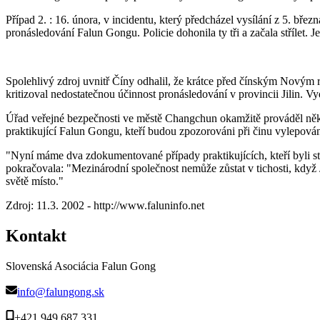
Případ 2. : 16. února, v incidentu, který předcházel vysílání z 5. březn
pronásledování Falun Gongu. Policie dohonila ty tři a začala střílet. J
Spolehlivý zdroj uvnitř Číny odhalil, že krátce před čínským Novým r
kritizoval nedostatečnou účinnost pronásledování v provincii Jilin. Vyd
Úřad veřejné bezpečnosti ve městě Changchun okamžitě prováděl několi
praktikující Falun Gongu, kteří budou zpozorováni při činu vylepován
"Nyní máme dva zdokumentované případy praktikujících, kteří byli stř
pokračovala: "Mezinárodní společnost nemůže zůstat v tichosti, když 
světě místo."
Zdroj: 11.3. 2002 - http://www.faluninfo.net
Kontakt
Slovenská Asociácia Falun Gong
info@falungong.sk
+421 949 687 331