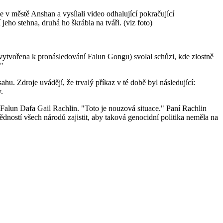
ize v městě Anshan a vysílali video odhalující pokračující
jeho stehna, druhá ho škrábla na tváři. (viz foto)
 vytvořena k pronásledování Falun Gongu) svolal schůzi, kde zlostně
."
. Zdroje uvádějí, že trvalý příkaz v té době byl následující:
.
 Falun Dafa Gail Rachlin. "Toto je nouzová situace." Paní Rachlin
dností všech národů zajistit, aby taková genocidní politika neměla na