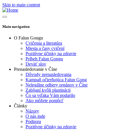
Skip to main content
Main navigation
O Falun Gongu
Cvičenia a literatúra
Miesta a časy cvičení
Pozitívne účinky na zdravie
Príbeh Falun Gongu
Deväť slov
Prenasledovanie v Číne
Dôvody prenasledovania
Kampaň očierňujúca Falun Gong
Nelegálne odbery orgánov v Číne
Zabíjaní kvôli plastinácii
Čo sa vďaka Vám podarilo
Ako môžete pomôcť
Články
Názory
O nás inde
Podpora
Pozitívne účinky na zdravie