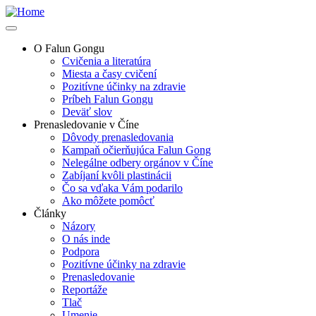
Skip
to
main
O Falun Gongu
content
Cvičenia a literatúra
Main
Miesta a časy cvičení
navigation
Pozitívne účinky na zdravie
Príbeh Falun Gongu
Deväť slov
Prenasledovanie v Číne
Dôvody prenasledovania
Kampaň očierňujúca Falun Gong
Nelegálne odbery orgánov v Číne
Zabíjaní kvôli plastinácii
Čo sa vďaka Vám podarilo
Ako môžete pomôcť
Články
Názory
O nás inde
Podpora
Pozitívne účinky na zdravie
Prenasledovanie
Reportáže
Tlač
Umenie