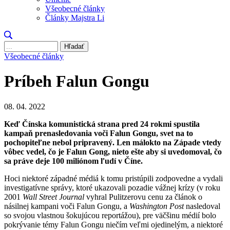
Všeobecné články
Články Majstra Li
Hľadať
Všeobecné články
Príbeh Falun Gongu
08. 04. 2022
Keď Čínska komunistická strana pred 24 rokmi spustila
kampaň prenasledovania voči Falun Gongu, svet na to
pochopiteľne nebol pripravený. Len málokto na Západe vtedy
vôbec vedel, čo je Falun Gong, nieto ešte aby si uvedomoval, čo
sa práve deje 100 miliónom ľudí v Číne.
Hoci niektoré západné médiá k tomu pristúpili zodpovedne a vydali
investigatívne správy, ktoré ukazovali pozadie vážnej krízy (v roku
2001
Wall Street Journal
vyhral Pulitzerovu cenu za článok o
násilnej kampani voči Falun Gongu, a
Washington Post
nasledoval
so svojou vlastnou šokujúcou reportážou), pre väčšinu médií bolo
pokrývanie témy Falun Gongu niečím veľmi ojedinelým, a niektoré