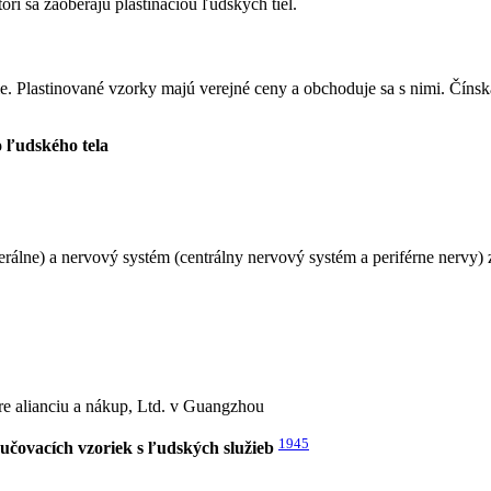
orí sa zaoberajú plastináciou ľudských tiel.
e. Plastinované vzorky majú verejné ceny a obchoduje sa s nimi. Číns
 ľudského tela
erálne) a nervový systém (centrálny nervový systém a periférne nervy) 
re alianciu a nákup, Ltd. v Guangzhou
1945
čovacích vzoriek s ľudských služieb