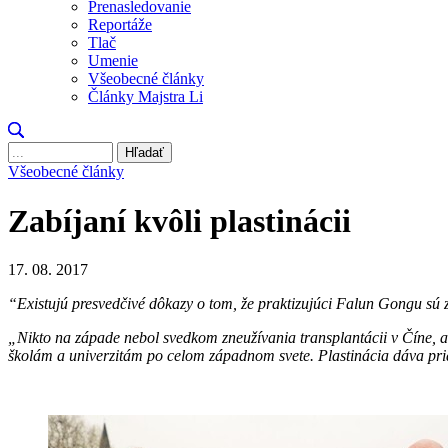
Prenasledovanie
Reportáže
Tlač
Umenie
Všeobecné články
Články Majstra Li
Hľadať
Všeobecné články
Zabíjaní kvôli plastinácii
17. 08. 2017
“Existujú presvedčivé dôkazy o tom, že praktizujúci Falun Gongu sú z
„Nikto na západe nebol svedkom zneužívania transplantácii v Číne, av
školám a univerzitám po celom západnom svete. Plastinácia dáva priam