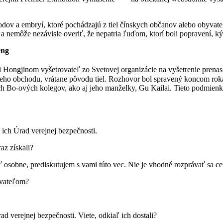
 plodov a embryí, ktoré pochádzajú z tiel čínskych občanov alebo obyvat
 a nemôže nezávisle overiť, že nepatria ľuďom, ktorí boli popravení, k
eng
Sui Hongjinom vyšetrovateľ zo Svetovej organizácie na vyšetrenie pren
jeho obchodu, vrátane pôvodu tiel. Rozhovor bol spravený koncom roka 
h Bo-ových kolegov, ako aj jeho manželky, Gu Kailai. Tieto podmienk
 ich Úrad verejnej bezpečnosti.
az získali?
ť osobne, prediskutujem s vami túto vec. Nie je vhodné rozprávať sa ce
ávateľom?
ad verejnej bezpečnosti. Viete, odkiaľ ich dostali?