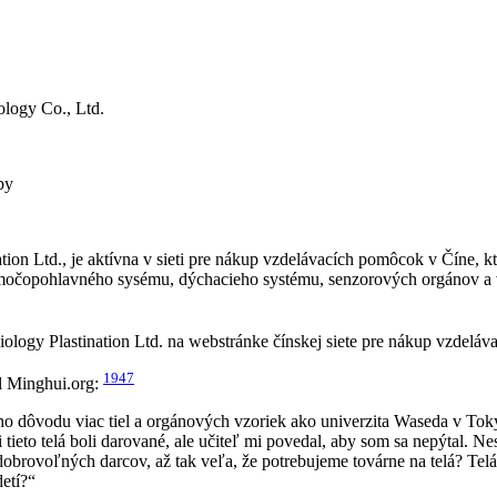
logy Co., Ltd.
py
tion Ltd., je aktívna v sieti pre nákup vzdelávacích pomôcok v Číne, k
čopohlavného sysému, dýchacieho systému, senzorových orgánov a vše
iology Plastination Ltd. na webstránke čínskej siete pre nákup vzdelá
1947
l Minghui.org:
o dôvodu viac tiel a orgánových vzoriek ako univerzita Waseda v Toky
i tieto telá boli darované, ale učiteľ mi povedal, aby som sa nepýtal. 
brovoľných darcov, až tak veľa, že potrebujeme továrne na telá? Telá d
detí?“