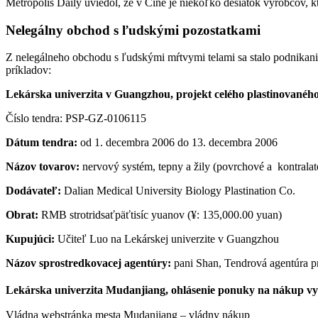
Metropolis Daily uviedol, že v Číne je niekoľko desiatok výrobcov, kt
Nelegálny obchod s ľudskými pozostatkami
Z nelegálneho obchodu s ľudskými mŕtvymi telami sa stalo podnikani
príkladov:
Lekárska univerzita v Guangzhou, projekt celého plastinovaného
Číslo tendra: PSP-GZ-0106115
Dátum tendra:
od 1. decembra 2006 do 13. decembra 2006
Názov tovarov:
nervový systém, tepny a žily (povrchové a kontralat
Dodávateľ:
Dalian Medical University Biology Plastination Co.
Obrat:
RMB strotridsaťpäťtisíc yuanov (¥: 135,000.00 yuan)
Kupujúci:
Učiteľ Luo na Lekárskej univerzite v Guangzhou
Názov sprostredkovacej agentúry:
pani Shan, Tendrová agentúra p
Lekárska univerzita Mudanjiang, ohlásenie ponuky na nákup vyu
Vládna webstránka mesta Mudanjiang – vládny nákup