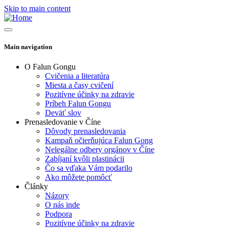
Skip to main content
Main navigation
O Falun Gongu
Cvičenia a literatúra
Miesta a časy cvičení
Pozitívne účinky na zdravie
Príbeh Falun Gongu
Deväť slov
Prenasledovanie v Číne
Dôvody prenasledovania
Kampaň očierňujúca Falun Gong
Nelegálne odbery orgánov v Číne
Zabíjaní kvôli plastinácii
Čo sa vďaka Vám podarilo
Ako môžete pomôcť
Články
Názory
O nás inde
Podpora
Pozitívne účinky na zdravie