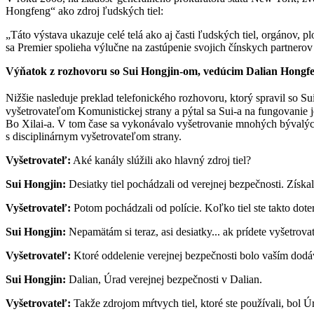
Hongfeng“ ako zdroj ľudských tiel:
„Táto výstava ukazuje celé telá ako aj časti ľudských tiel, orgánov,
sa Premier spolieha výlučne na zastúpenie svojich čínskych partnerov
Výňatok z rozhovoru so Sui Hongjin-om, vedúcim Dalian Hongf
Nižšie nasleduje preklad telefonického rozhovoru, ktorý spravil so 
vyšetrovateľom Komunistickej strany a pýtal sa Sui-a na fungovanie 
Bo Xilai-a. V tom čase sa vykonávalo vyšetrovanie mnohých bývalýc
s disciplinárnym vyšetrovateľom strany.
Vyšetrovateľ:
Aké kanály slúžili ako hlavný zdroj tiel?
Sui Hongjin:
Desiatky tiel pochádzali od verejnej bezpečnosti. Získal
Vyšetrovateľ:
Potom pochádzali od polície. Koľko tiel ste takto doter
Sui Hongjin:
Nepamätám si teraz, asi desiatky... ak prídete vyšetrova
Vyšetrovateľ:
Ktoré oddelenie verejnej bezpečnosti bolo vaším dod
Sui Hongjin:
Dalian, Úrad verejnej bezpečnosti v Dalian.
Vyšetrovateľ:
Takže zdrojom mŕtvych tiel, ktoré ste používali, bol Úr