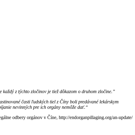
e každý z týchto zločinov je tiež dôkazom o druhom zločine.”
astinované časti ľudských tiel z Číny boli predávané lekárskym
abíjanie nevinných pre ich orgány nemôže dať.“
elegálne odbery orgánov v Číne,
http://endorganpillaging.org/an-update/