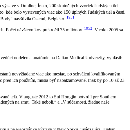
 výstave v Dubline, Írsko, 200 skutočných vzoriek ľudských tiel.
o, kde bolo vystavených viac ako 150 úplných ľudských tiel a častí.
1951
Body“ navštívila Ostend, Belgicko.
1952
ch. Počet návštevníkov prekročil 35 miliónov.
V roku 2005 sa
vedúci oddelenia anatómie na Dalian Medical Univerzity, vyhlásil:
ostanú nevyžiadané viac ako mesiac, po schválení kvalifikovaným
 pred ich použitím, musia byť nabalzamované. Inak by po 10 až 23
vané telá. V auguste 2012 to Sui Hongjin potvrdil pre Southern
dených na smrť. Také neboli,“ a „V súčasnosti, žiadne naše
tavy a na webstránke výstavy v New Yorku, uvádzajúci „Dalian