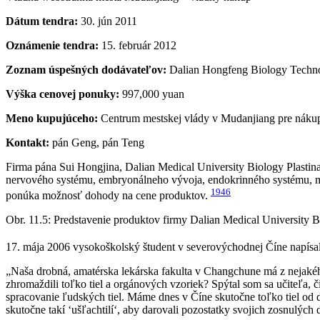
Dátum tendra:
30. jún 2011
Oznámenie tendra:
15. február 2012
Zoznam úspešných dodávateľov:
Dalian Hongfeng Biology Techno
Výška cenovej ponuky:
997,000 yuan
Meno kupujúceho:
Centrum mestskej vlády v Mudanjiang pre náku
Kontakt:
pán Geng, pán Teng
Firma pána Sui Hongjina, Dalian Medical University Biology Plastina
nervového systému, embryonálneho vývoja, endokrinného systému, mo
1946
ponúka možnosť dohody na cene produktov.
Obr. 11.5: Predstavenie produktov firmy Dalian Medical University B
17. mája 2006 vysokoškolský študent v severovýchodnej Číne napísa
„Naša drobná, amatérska lekárska fakulta v Changchune má z nejakéh
zhromaždili toľko tiel a orgánových vzoriek? Spýtal som sa učiteľa, č
spracovanie ľudských tiel. Máme dnes v Číne skutočne toľko tiel od do
skutočne takí ‘ušľachtilí‘, aby darovali pozostatky svojich zosnulých 