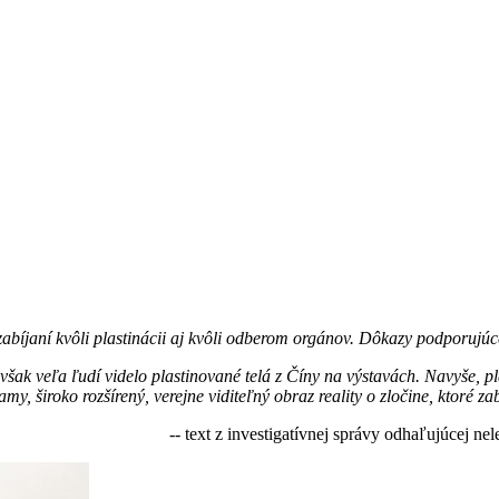
abíjaní kvôli plastinácii aj kvôli odberom orgánov. Dôkazy podporujúc
šak veľa ľudí videlo plastinované telá z Číny na výstavách. Navyše, pl
y, široko rozšírený, verejne viditeľný obraz reality o zločine, ktoré z
-- text z investigatívnej správy odhaľujúcej n