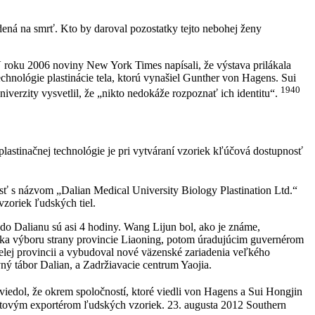
ná na smrť. Kto by daroval pozostatky tejto nebohej ženy
V roku 2006 noviny New York Times napísali, že výstava prilákala
hnológie plastinácie tela, ktorú vynašiel Gunther von Hagens. Sui
1940
iverzity vysvetlil, že „nikto nedokáže rozpoznať ich identitu“.
astinačnej technológie je pri vytváraní vzoriek kľúčová dostupnosť
sť s názvom „Dalian Medical University Biology Plastination Ltd.“
zoriek ľudských tiel.
do Dalianu sú asi 4 hodiny. Wang Lijun bol, ako je známe,
íka výboru strany provincie Liaoning, potom úradujúcim guvernérom
elej provincii a vybudoval nové väzenské zariadenia veľkého
ný tábor Dalian, a Zadržiavacie centrum Yaojia.
viedol, že okrem spoločností, ktoré viedli von Hagens a Sui Hongjin
vetovým exportérom ľudských vzoriek. 23. augusta 2012 Southern