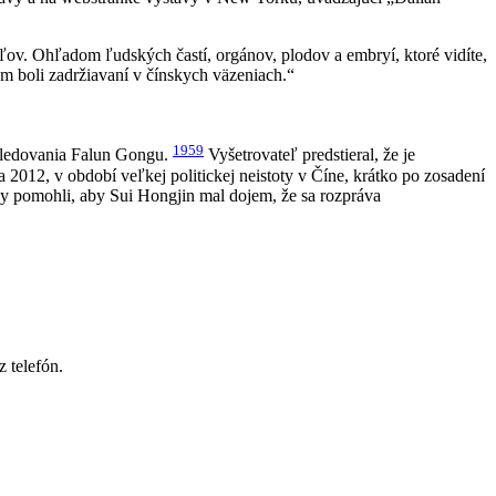
eľov. Ohľadom ľudských častí, orgánov, plodov a embryí, ktoré vidíte,
ým boli zadržiavaní v čínskych väzeniach.“
1959
asledovania Falun Gongu.
Vyšetrovateľ predstieral, že je
2012, v období veľkej politickej neistoty v Číne, krátko po zosadení
y pomohli, aby Sui Hongjin mal dojem, že sa rozpráva
z telefón.