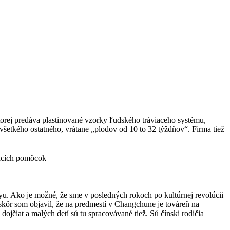
torej predáva plastinované vzorky ľudského tráviaceho systému,
tkého ostatného, vrátane „plodov od 10 to 32 týždňov“. Firma tiež
vacích pomôcok
u. Ako je možné, že sme v posledných rokoch po kultúrnej revolúcii
Neskôr som objavil, že na predmestí v Changchune je továreň na
ojčiat a malých detí sú tu spracovávané tiež. Sú čínski rodičia