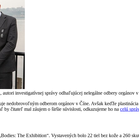
autori investigatívnej správy odhaľujúcej nelegálne odbery orgánov v
 venuje nedobrovoľným odberom orgánov v Číne. Avšak keďže plastináci
aľ by čitateľ mal záujem o širšie súvislosti, odkazujeme ho na
celú sprá
odies: The Exhibition“. Vystavených bolo 22 tiel bez kože a 260 sku