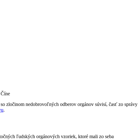
 Číne
a so zločinom nedobrovoľných odberov orgánov súvisí, časť zo správy
vu
.
točných ľudských orgánových vzoriek, ktoré mali zo seba