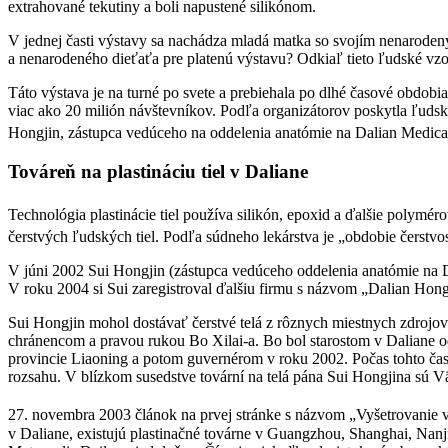
extrahované tekutiny a boli napustené silikónom.
V jednej časti výstavy sa nachádza mladá matka so svojím nenarode
a nenarodeného dieťaťa pre platenú výstavu? Odkiaľ tieto ľudské vzo
Táto výstava je na turné po svete a prebiehala po dlhé časové obdob
viac ako 20 milión návštevníkov. Podľa organizátorov poskytla ľudsk
Hongjin, zástupca vedúceho na oddelenia anatómie na Dalian Medical U
Továreň na plastináciu tiel v Daliane
Technológia plastinácie tiel používa silikón, epoxid a ďalšie polymér
čerstvých ľudských tiel. Podľa súdneho lekárstva je „obdobie čerstvos
V júni 2002 Sui Hongjin (zástupca vedúceho oddelenia anatómie na Da
V roku 2004 si Sui zaregistroval ďalšiu firmu s názvom „Dalian Hong
Sui Hongjin mohol dostávať čerstvé telá z rôznych miestnych zdrojov
chránencom a pravou rukou Bo Xilai-a. Bo bol starostom v Daliane 
provincie Liaoning a potom guvernérom v roku 2002. Počas tohto času
rozsahu. V blízkom susedstve tovární na telá pána Sui Hongjina sú V
27. novembra 2003 článok na prvej stránke s názvom „Vyšetrovanie v
v Daliane, existujú plastinačné továrne v Guangzhou, Shanghai, Nan