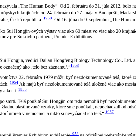
a nazývala „The Human Body“. Od 2. februára do 31. júla 2012, bolo na
urópskych krajinách: od 24. februára do 27. mája v Budapešti, Maďarsk
1950
ahe, Česká republika.
Od 16. júna do 9. septembra „The Human 
ko Sui Hongjin-ových výstav viac ako 60 miest vo viac ako 20 krajiná
mov pre Sui-ovho partnera, Premier Exhibitions.
án Sui Hongjin, vedúci Dalian Hongfeng Biology Technology Co., Ltd. a 
1953
je označený ako ‚telo bez záznamu‘.“
votníctva 22. februára 1979 môžu byť nezdokumentované telá, ktoré z
1954
tách.
Ak majú byť nezdokumentované telá uložené viac ako mesiac
1955
y a kosti.
ní po smrti. Telá použité Sui Hongjin-om teda nemohli byť nezdokumento
žiadne plastinované vzorky, ktoré sme ponúkali, nepochádzali od odsú
1957
orí umreli v nemocnici a nikto si nevyžiadal ich telá.“
1958
rejnil Premier Exhibition vyhlásenie
na oficiálnej webstránke výs