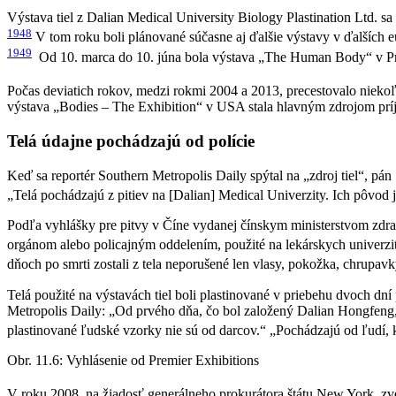
Výstava tiel z Dalian Medical University Biology Plastination Ltd. s
1948
V tom roku boli plánované súčasne aj ďalšie výstavy v ďalších e
1949
Od 10. marca do 10. júna bola výstava „The Human Body“ v Pr
Počas deviatich rokov, medzi rokmi 2004 a 2013, precestovalo niekoľ
výstava „Bodies – The Exhibition“ v USA stala hlavným zdrojom príj
Telá údajne pochádzajú od polície
Keď sa reportér Southern Metropolis Daily spýtal na „zdroj tiel“, p
„Telá pochádzajú z pitiev na [Dalian] Medical Univerzity. Ich pôvod 
Podľa vyhlášky pre pitvy v Číne vydanej čínskym ministerstvom zdra
orgánom alebo policajným oddelením, použité na lekárskych univerzi
dňoch po smrti zostali z tela neporušené len vlasy, pokožka, chrupavk
Telá použité na výstavách tiel boli plastinované v priebehu dvoch d
Metropolis Daily: „Od prvého dňa, čo bol založený Dalian Hongfeng, 
plastinované ľudské vzorky nie sú od darcov.“ „Pochádzajú od ľudí, kt
Obr. 11.6: Vyhlásenie od Premier Exhibitions
V roku 2008, na žiadosť generálneho prokurátora štátu New York, zve