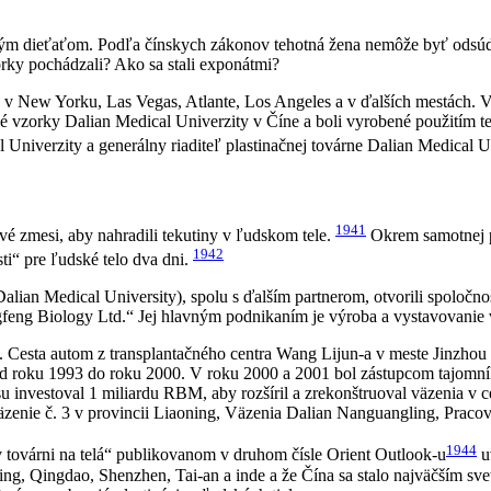
ným dieťaťom. Podľa čínskych zákonov tehotná žena nemôže byť odsúde
rky pochádzali? Ako sa stali exponátmi?
ia v New Yorku, Las Vegas, Atlante, Los Angeles a v ďalších mestách. 
é vzorky Dalian Medical Univerzity v Číne a boli vyrobené použitím tec
niverzity a generálny riaditeľ plastinačnej továrne Dalian Medical Un
1941
ové zmesi, aby nahradili tekutiny v ľudskom tele.
Okrem samotnej pl
1942
ti“ pre ľudské telo dva dni.
lian Medical University), spolu s ďalším partnerom, otvorili spoločno
feng Biology Ltd.“ Jej hlavným podnikaním je výroba a vystavovanie v
. Cesta autom z transplantačného centra Wang Lijun-a v meste Jinzhou 
od roku 1993 do roku 2000. V roku 2000 a 2001 bol zástupcom tajomn
 investoval 1 miliardu RBM, aby rozšíril a zrekonštruoval väzenia v c
äzenie č. 3 v provincii Liaoning, Väzenia Dalian Nanguangling, Pracov
1944
 továrni na telá“ publikovanom v druhom čísle Orient Outlook-u
u
jing, Qingdao, Shenzhen, Tai-an a inde a že Čína sa stalo najväčším s