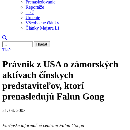
Prenasledovanie
Reportáže
Tlač
Umenie
Všeobecné články
Články Majstra Li
Hľadať
Tlač
Právnik z USA o zámorských
aktívach čínskych
predstaviteľov, ktorí
prenasledujú Falun Gong
21. 04. 2003
Európske informačné centrum Falun Gongu