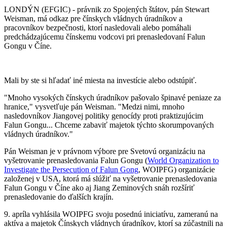
LONDÝN (EFGIC) - právnik zo Spojených štátov, pán Stewart
Weisman, má odkaz pre čínskych vládnych úradníkov a
pracovníkov bezpečnosti, ktorí nasledovali alebo pomáhali
predchádzajúcemu čínskemu vodcovi pri prenasledovaní Falun
Gongu v Číne.
Mali by ste si hľadať iné miesta na investície alebo odstúpiť.
"Mnoho vysokých čínskych úradníkov pašovalo špinavé peniaze za
hranice," vysvetľuje pán Weisman. "Medzi nimi, mnoho
nasledovníkov Jiangovej politiky genocídy proti praktizujúcim
Falun Gongu... Chceme zabaviť majetok týchto skorumpovaných
vládnych úradníkov."
Pán Weisman je v právnom výbore pre Svetovú organizáciu na
vyšetrovanie prenasledovania Falun Gongu (
World Organization to
Investigate the Persecution of Falun Gong
, WOIPFG) organizácie
založenej v USA, ktorá má slúžiť na vyšetrovanie prenasledovania
Falun Gongu v Číne ako aj Jiang Zeminových snáh rozšíriť
prenasledovanie do ďalších krajín.
9. apríla vyhlásila WOIPFG svoju posednú iniciatívu, zameranú na
aktíva a majetok Čínskych vládnych úradníkov, ktorí sa zúčastnili na