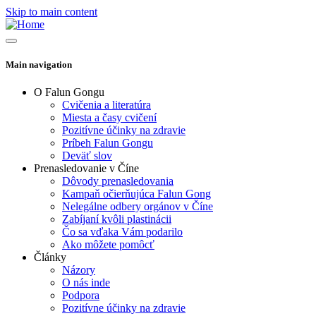
Skip to main content
Main navigation
O Falun Gongu
Cvičenia a literatúra
Miesta a časy cvičení
Pozitívne účinky na zdravie
Príbeh Falun Gongu
Deväť slov
Prenasledovanie v Číne
Dôvody prenasledovania
Kampaň očierňujúca Falun Gong
Nelegálne odbery orgánov v Číne
Zabíjaní kvôli plastinácii
Čo sa vďaka Vám podarilo
Ako môžete pomôcť
Články
Názory
O nás inde
Podpora
Pozitívne účinky na zdravie