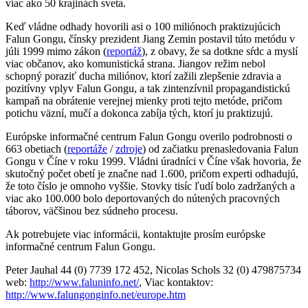
viac ako 50 krajinách sveta.
Keď vládne odhady hovorili asi o 100 miliónoch praktizujúcich
Falun Gongu, čínsky prezident Jiang Zemin postavil túto metódu v
júli 1999 mimo zákon (
reportáž
), z obavy, že sa dotkne sŕdc a myslí
viac občanov, ako komunistická strana. Jiangov režim nebol
schopný poraziť ducha miliónov, ktorí zažili zlepšenie zdravia a
pozitívny vplyv Falun Gongu, a tak zintenzívnil propagandistickú
kampaň na obrátenie verejnej mienky proti tejto metóde, pričom
potichu väzní, mučí a dokonca zabíja tých, ktorí ju praktizujú.
Európske informačné centrum Falun Gongu overilo podrobnosti o
663 obetiach (
reportáže
/
zdroje
) od začiatku prenasledovania Falun
Gongu v Číne v roku 1999. Vládni úradníci v Číne však hovoria, že
skutočný počet obetí je značne nad 1.600, pričom experti odhadujú,
že toto číslo je omnoho vyššie. Stovky tisíc ľudí bolo zadržaných a
viac ako 100.000 bolo deportovaných do nútených pracovných
táborov, väčšinou bez súdneho procesu.
Ak potrebujete viac informácii, kontaktujte prosím európske
informačné centrum Falun Gongu.
Peter Jauhal 44 (0) 7739 172 452, Nicolas Schols 32 (0) 479875734
web:
http://www.faluninfo.net/
, Viac kontaktov:
http://www.falungonginfo.net/europe.htm