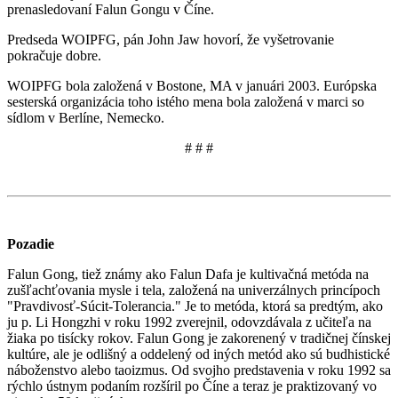
prenasledovaní Falun Gongu v Číne.
Predseda WOIPFG, pán John Jaw hovorí, že vyšetrovanie
pokračuje dobre.
WOIPFG bola založená v Bostone, MA v januári 2003. Európska
sesterská organizácia toho istého mena bola založená v marci so
sídlom v Berlíne, Nemecko.
# # #
Pozadie
Falun Gong, tiež známy ako Falun Dafa je kultivačná metóda na
zušľachťovania mysle i tela, založená na univerzálnych princípoch
"Pravdivosť-Súcit-Tolerancia." Je to metóda, ktorá sa predtým, ako
ju p. Li Hongzhi v roku 1992 zverejnil, odovzdávala z učiteľa na
žiaka po tisícky rokov. Falun Gong je zakorenený v tradičnej čínskej
kultúre, ale je odlišný a oddelený od iných metód ako sú budhistické
náboženstvo alebo taoizmus. Od svojho predstavenia v roku 1992 sa
rýchlo ústnym podaním rozšíril po Číne a teraz je praktizovaný vo