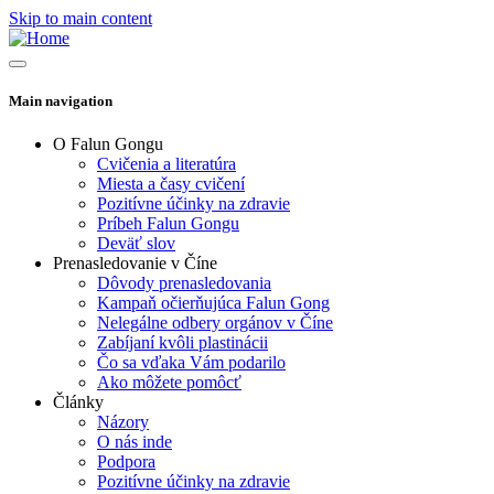
Skip to main content
Main navigation
O Falun Gongu
Cvičenia a literatúra
Miesta a časy cvičení
Pozitívne účinky na zdravie
Príbeh Falun Gongu
Deväť slov
Prenasledovanie v Číne
Dôvody prenasledovania
Kampaň očierňujúca Falun Gong
Nelegálne odbery orgánov v Číne
Zabíjaní kvôli plastinácii
Čo sa vďaka Vám podarilo
Ako môžete pomôcť
Články
Názory
O nás inde
Podpora
Pozitívne účinky na zdravie