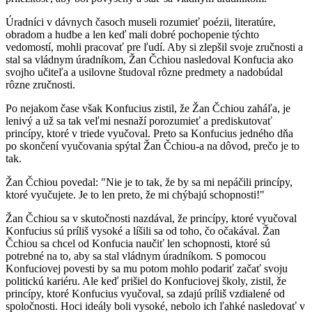
Úradníci v dávnych časoch museli rozumieť poézii, literatúre,
obradom a hudbe a len keď mali dobré pochopenie týchto
vedomostí, mohli pracovať pre ľudí. Aby si zlepšil svoje zručnosti a
stal sa vládnym úradníkom, Žan Čchiou nasledoval Konfucia ako
svojho učiteľa a usilovne študoval rôzne predmety a nadobúdal
rôzne zručnosti.
Po nejakom čase však Konfucius zistil, že Žan Čchiou zaháľa, je
lenivý a už sa tak veľmi nesnaží porozumieť a prediskutovať
princípy, ktoré v triede vyučoval. Preto sa Konfucius jedného dňa
po skončení vyučovania spýtal Žan Čchiou-a na dôvod, prečo je to
tak.
Žan Čchiou povedal: "Nie je to tak, že by sa mi nepáčili princípy,
ktoré vyučujete. Je to len preto, že mi chýbajú schopnosti!"
Žan Čchiou sa v skutočnosti nazdával, že princípy, ktoré vyučoval
Konfucius sú príliš vysoké a líšili sa od toho, čo očakával. Žan
Čchiou sa chcel od Konfucia naučiť len schopnosti, ktoré sú
potrebné na to, aby sa stal vládnym úradníkom. S pomocou
Konfuciovej povesti by sa mu potom mohlo podariť začať svoju
politickú kariéru. Ale keď prišiel do Konfuciovej školy, zistil, že
princípy, ktoré Konfucius vyučoval, sa zdajú príliš vzdialené od
spoločnosti. Hoci ideály boli vysoké, nebolo ich ľahké nasledovať v