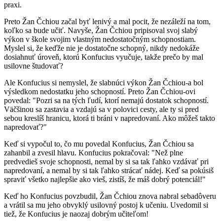
praxi.
Preto Žan Čchiou začal byť lenivý a mal pocit, že nezáleží na tom,
koľko sa bude učiť. Navyše, Žan Čchiou pripisoval svoj slabý
výkon v škole svojim vlastným nedostatočným schopnostiam.
Myslel si, že keďže nie je dostatočne schopný, nikdy nedokáže
dosiahnuť úroveň, ktorú Konfucius vyučuje, takže prečo by mal
usilovne študovať?
Ale Konfucius si nemyslel, že slabnúci výkon Žan Čchiou-a bol
výsledkom nedostatku jeho schopností. Preto Žan Čchiou-ovi
povedal: "Pozri sa na tých ľudí, ktorí nemajú dostatok schopností.
Väčšinou sa zastavia a vzdajú sa v polovici cesty, ale ty si pred
sebou kreslíš hranicu, ktorá ti bráni v napredovaní. Ako môžeš takto
napredovať?"
Keď si vypočul to, čo mu povedal Konfucius, Žan Čchiou sa
zahanbil a zvesil hlavu. Konfucius pokračoval: "Než plne
predvedieš svoje schopnosti, nemal by si sa tak ľahko vzdávať pri
napredovaní, a nemal by si tak ľahko strácať nádej. Keď sa pokúsiš
spraviť všetko najlepšie ako vieš, zistíš, že máš dobrý potenciál!"
Keď ho Konfucius povzbudil, Žan Čchiou znova nabral sebadôveru
a vrátil sa mu jeho obvyklý usilovný postoj k učeniu. Uvedomil si
tiež, že Konfucius je naozaj dobrým učiteľom!