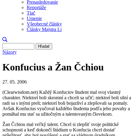
Prenasledovanie
Reportáže
Tlač
Umenie
Všeobecné články
Články Majstra Li
Hľadať
Názory
Konfucius a Žan Čchiou
27. 05. 2006
(Clearwisdom.net) Každý Konfuciov študent mal svoj vlastný
charakter. Niektorí boli skromní a chceli sa učiť; niektorí boli silní a
radi sa s inými preli; niektorí boli bojazliví a zlepšovali sa pomaly.
Avšak Konfucius vyučoval každého študenta podľa jeho povahy a
pomáhal mu stať sa užitočným a talentovaným človekom.
Žan Čchiou mal veľký talent. Chcel si zlepšiť svoje politické
schopnosti a keď dokončí štúdium u Konfucia chcel dostať
príležitosť, aby bol povýšený a stať sa vládnym úradníkom.