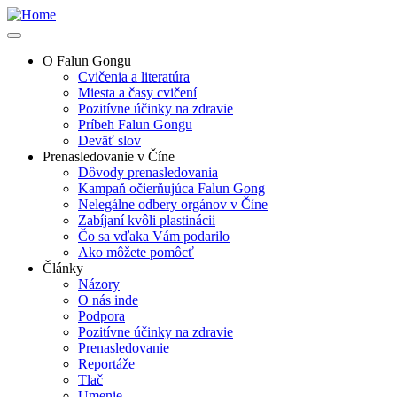
Skip
to
main
O Falun Gongu
content
Cvičenia a literatúra
Main
Miesta a časy cvičení
navigation
Pozitívne účinky na zdravie
Príbeh Falun Gongu
Deväť slov
Prenasledovanie v Číne
Dôvody prenasledovania
Kampaň očierňujúca Falun Gong
Nelegálne odbery orgánov v Číne
Zabíjaní kvôli plastinácii
Čo sa vďaka Vám podarilo
Ako môžete pomôcť
Články
Názory
O nás inde
Podpora
Pozitívne účinky na zdravie
Prenasledovanie
Reportáže
Tlač
Umenie