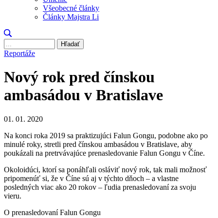
Všeobecné články
Články Majstra Li
Hľadať
Reportáže
Nový rok pred čínskou
ambasádou v Bratislave
01. 01. 2020
Na konci roka 2019 sa praktizujúci Falun Gongu, podobne ako po
minulé roky, stretli pred čínskou ambasádou v Bratislave, aby
poukázali na pretrvávajúce prenasledovanie Falun Gongu v Číne.
Okoloidúci, ktorí sa ponáhľali osláviť nový rok, tak mali možnosť
pripomenúť si, že v Číne sú aj v týchto dňoch – a vlastne
posledných viac ako 20 rokov – ľudia prenasledovaní za svoju
vieru.
O prenasledovaní Falun Gongu