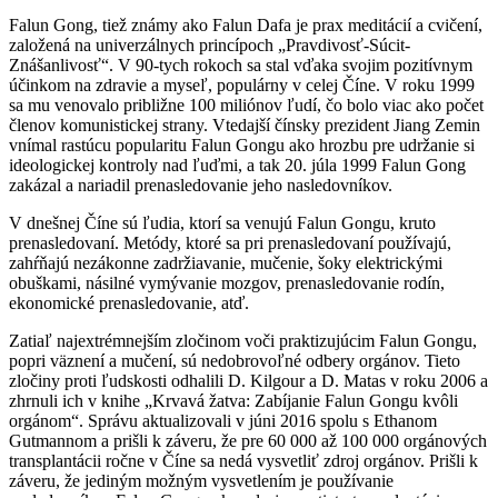
Falun Gong, tiež známy ako Falun Dafa je prax meditácií a cvičení,
založená na univerzálnych princípoch „Pravdivosť-Súcit-
Znášanlivosť“. V 90-tych rokoch sa stal vďaka svojim pozitívnym
účinkom na zdravie a myseľ, populárny v celej Číne. V roku 1999
sa mu venovalo približne 100 miliónov ľudí, čo bolo viac ako počet
členov komunistickej strany. Vtedajší čínsky prezident Jiang Zemin
vnímal rastúcu popularitu Falun Gongu ako hrozbu pre udržanie si
ideologickej kontroly nad ľuďmi, a tak 20. júla 1999 Falun Gong
zakázal a nariadil prenasledovanie jeho nasledovníkov.
V dnešnej Číne sú ľudia, ktorí sa venujú Falun Gongu, kruto
prenasledovaní. Metódy, ktoré sa pri prenasledovaní používajú,
zahŕňajú nezákonne zadržiavanie, mučenie, šoky elektrickými
obuškami, násilné vymývanie mozgov, prenasledovanie rodín,
ekonomické prenasledovanie, atď.
Zatiaľ najextrémnejším zločinom voči praktizujúcim Falun Gongu,
popri väznení a mučení, sú nedobrovoľné odbery orgánov. Tieto
zločiny proti ľudskosti odhalili D. Kilgour a D. Matas v roku 2006 a
zhrnuli ich v knihe „Krvavá žatva: Zabíjanie Falun Gongu kvôli
orgánom“. Správu aktualizovali v júni 2016 spolu s Ethanom
Gutmannom a prišli k záveru, že pre 60 000 až 100 000 orgánových
transplantácii ročne v Číne sa nedá vysvetliť zdroj orgánov. Prišli k
záveru, že jediným možným vysvetlením je používanie