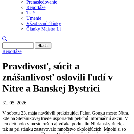
Prenasledovanie
Reportáže
Tlač
Umenie
Všeobecné články
Články Majstra Li
Hľadať
Reportáže
Pravdivosť, súcit a
znášanlivosť oslovili ľudí v
Nitre a Banskej Bystrici
31. 05. 2026
V sobotu 23. mája navštívili praktizujúci Falun Gongu mesto Nitra,
kde na Štefánikovej triede usporiadali petičnú informačnú akciu. V
ten deň bolo v meste rušno aj vďaka podujatiu Nitriansky rínek, a
tak sa pri stánku zastavovalo množstvo okoloidúcich. Mnohí si so