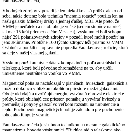
Faraday-ova rotácia).
Vhodných zdrojov v pozadí je len niekoľko a sú príliš ďaleko od
seba, takže doteraz bola technika "merania rotácie" použitá len na
našu galaxiu Mliečnej dráhy a jednej ďalšej, M31. Ale preto, že
VMM je neďaleko a na oblohe je veľké (sedem stupňov naprieč,
takmer 15 krát priemer celého Mesiaca), výskumníci boli schopní
nájsť 291 polarizovaných zdrojov v pozadí, ktoré mohli použiť na
jeho skúmanie. Približne 100 týchto zdrojov leží priamo za VMM.
Ostatné sa použili na opravenie popredia Faraday-ovej rotácie, ktorá
sa deje v našej vlastnej galaxii.
Výskum použil archívne dáta z kompaktného poľa austrálskeho
teleskopu, ktoré boli pôvodne zhromaždené na to, aby určili
umiestnenie neutrálneho vodíku vo VMM.
Magnetické polia sa nachádzajú v planétach, hviezdach, galaxiách a
možno dokonca v blízkom okolitom priestore medzi galaxiami.
Oboje ukladajú a uvoľňujú energiu, vytvárajú obrovské elektrické
prúdy, ktoré obiehajú cez priestor, pomáhajú vytvárať hviezdy a
premieňajú pohyby galaxií vo veľkom rozsahu na turbulencie a
teplo. Pochopenie magnetických polí je základom pre pochopenie
toho, ako funguje vesmír.
Faraday-ova rotácia je sľubnou technikou na meranie galaktického
magnetizmu, hovoria výskumníci. "Budúce rádio teleskopy, ako