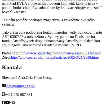
napríklad EVLA a pole na štvorcovom kilometri, ktoré je teraz v
poradí, budú schopné zosnímať stovky krát viac zdrojov v pozadí,"
hovorí Gaensler.
"To nám pomôže pochopiť magnetizmus vo väčšine okolitého
vesmíru."
Táto práca bola podporená fondom národnej vedy pomocou grantu
AST-0307358 a univerzitou v Sydney pomocou Denisonovho
fondu. Austrálsky teleskop je financovaný Austrálskou federáciou,
aby fungoval ako národné zariadenie vedené CSIRO.
Prebrané z:
http://www.spaceflightnow.com/news/n0503/12chaos/
Zdroj:
http://www.pureinsight.org/pi/articles/2005/3/21/2838.html
Kontakt
Slovenská Asociácia Falun Gong
info@falungong.sk
+421 949 687 331