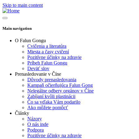
Skip to main content
Main navigation
O Falun Gongu
Cvičenia a literatúra
Miesta a časy cvičení
Pozitívne účinky na zdravie
Príbeh Falun Gongu
Deväť slov
Prenasledovanie v Číne
Dôvody prenasledovania
Kampaň očierňujúca Falun Gong
Nelegálne odbery orgánov v Číne
Zabíjaní kvôli plastinácii
Čo sa vďaka Vám podarilo
Ako môžete pomôcť
Články
Názory
O nás inde
Podpora
Pozitívne účinky na zdravie