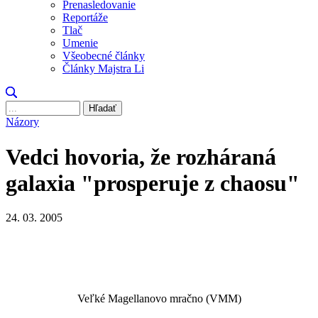
Prenasledovanie
Reportáže
Tlač
Umenie
Všeobecné články
Články Majstra Li
Hľadať
Názory
Vedci hovoria, že rozháraná
galaxia "prosperuje z chaosu"
24. 03. 2005
Veľké Magellanovo mračno (VMM)