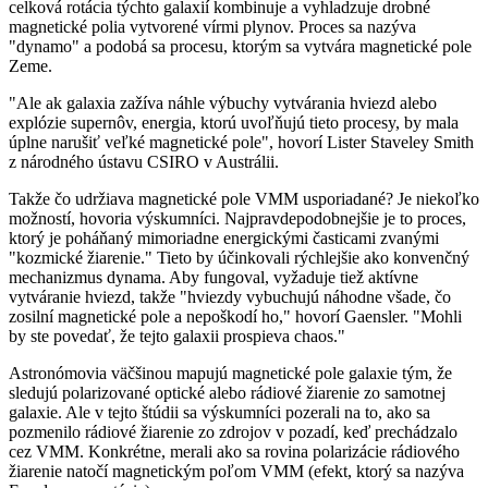
celková rotácia týchto galaxií kombinuje a vyhladzuje drobné
magnetické polia vytvorené vírmi plynov. Proces sa nazýva
"dynamo" a podobá sa procesu, ktorým sa vytvára magnetické pole
Zeme.
"Ale ak galaxia zažíva náhle výbuchy vytvárania hviezd alebo
explózie supernôv, energia, ktorú uvoľňujú tieto procesy, by mala
úplne narušiť veľké magnetické pole", hovorí Lister Staveley Smith
z národného ústavu CSIRO v Austrálii.
Takže čo udržiava magnetické pole VMM usporiadané? Je niekoľko
možností, hovoria výskumníci. Najpravdepodobnejšie je to proces,
ktorý je poháňaný mimoriadne energickými časticami zvanými
"kozmické žiarenie." Tieto by účinkovali rýchlejšie ako konvenčný
mechanizmus dynama. Aby fungoval, vyžaduje tiež aktívne
vytváranie hviezd, takže "hviezdy vybuchujú náhodne všade, čo
zosilní magnetické pole a nepoškodí ho," hovorí Gaensler. "Mohli
by ste povedať, že tejto galaxii prospieva chaos."
Astronómovia väčšinou mapujú magnetické pole galaxie tým, že
sledujú polarizované optické alebo rádiové žiarenie zo samotnej
galaxie. Ale v tejto štúdii sa výskumníci pozerali na to, ako sa
pozmenilo rádiové žiarenie zo zdrojov v pozadí, keď prechádzalo
cez VMM. Konkrétne, merali ako sa rovina polarizácie rádiového
žiarenie natočí magnetickým poľom VMM (efekt, ktorý sa nazýva