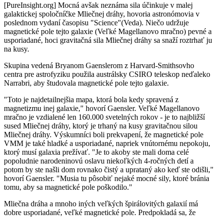
[PureInsight.org] Mocná avšak neznáma sila účinkuje v malej
galaktickej spoločníčke Mliečnej dráhy, hovoria astronómovia v
poslednom vydaní časopisu "Science"(Veda). Niečo udržuje
magnetické pole tejto galaxie (Veľké Magellanovo mračno) pevné a
usporiadané, hoci gravitačná sila Mliečnej dráhy sa snaží roztrhať ju
na kusy.
Skupina vedená Bryanom Gaenslerom z Harvard-Smithsovho
centra pre astrofyziku použila austrálsky CSIRO teleskop neďaleko
Narrabri, aby študovala magnetické pole tejto galaxie.
"Toto je najdetailnejšia mapa, ktorá bola kedy spravená z
magnetizmu inej galaxie," hovorí Gaensler. Veľké Magellanovo
mračno je vzdialené len 160.000 svetelných rokov - je to najbližší
sused Mliečnej dráhy, ktorý je trhaný na kusy gravitačnou silou
Mliečnej dráhy. Výskumníci boli prekvapení, že magnetické pole
VMM je také hladké a usporiadané, napriek vnútornému nepokoju,
ktorý musí galaxia prežívať. "Je to akoby ste mali doma celé
popoludnie narodeninovú oslavu niekoľkých 4-ročných detí a
potom by ste našli dom rovnako čistý a uprataný ako keď ste odišli,"
hovorí Gaensler. "Musia tu pôsobiť nejaké mocné sily, ktoré bránia
tomu, aby sa magnetické pole poškodilo."
Mliečna dráha a mnoho iných veľkých špirálovitých galaxií má
dobre usporiadané, veľké magnetické pole. Predpokladá sa, že