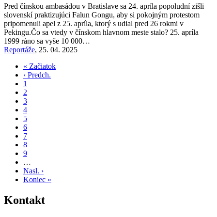
Pred čínskou ambasádou v Bratislave sa 24. apríla popoludní zišli
slovenskí praktizujúci Falun Gongu, aby si pokojným protestom
pripomenuli apel z 25. apríla, ktorý s udial pred 26 rokmi v
Pekingu.Čo sa vtedy v čínskom hlavnom meste stalo? 25. apríla
1999 ráno sa vyše 10 000…
Reportáže
,
25. 04. 2025
First
« Začiatok
page
Previous
‹ Predch.
Pagination
page
Page
1
Current
2
page
Page
3
Page
4
Page
5
Page
6
Page
7
Page
8
Page
9
…
Next
Nasl. ›
page
Last
Koniec »
page
Kontakt