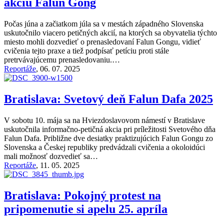
akciu Falun Gong
Počas júna a začiatkom júla sa v mestách západného Slovenska
uskutočnilo viacero petičných akcií, na ktorých sa obyvatelia týchto
miesto mohli dozvedieť o prenasledovaní Falun Gongu, vidieť
cvičenia tejto praxe a tiež podpísať petíciu proti stále
pretrvávajúcemu prenasledovaniu.…
Reportáže
,
06. 07. 2025
Bratislava: Svetový deň Falun Dafa 2025
V sobotu 10. mája sa na Hviezdoslavovom námestí v Bratislave
uskutočnila informačno-petičná akcia pri príležitosti Svetového dňa
Falun Dafa. Približne dve desiatky praktizujúcich Falun Gongu zo
Slovenska a Českej republiky predvádzali cvičenia a okoloidúci
mali možnosť dozvedieť sa…
Reportáže
,
11. 05. 2025
Bratislava: Pokojný protest na
pripomenutie si apelu 25. apríla