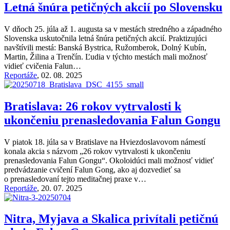
Letná šnúra petičných akcií po Slovensku
V dňoch 25. júla až 1. augusta sa v mestách stredného a západného
Slovenska uskutočnila letná šnúra petičných akcií. Praktizujúci
navštívili mestá: Banská Bystrica, Ružomberok, Dolný Kubín,
Martin, Žilina a Trenčín. Ľudia v týchto mestách mali možnosť
vidieť cvičenia Falun…
Reportáže
,
02. 08. 2025
Bratislava: 26 rokov vytrvalosti k
ukončeniu prenasledovania Falun Gongu
V piatok 18. júla sa v Bratislave na Hviezdoslavovom námestí
konala akcia s názvom „26 rokov vytrvalosti k ukončeniu
prenasledovania Falun Gongu“. Okoloidúci mali možnosť vidieť
predvádzanie cvičení Falun Gong, ako aj dozvedieť sa
o prenasledovaní tejto meditačnej praxe v…
Reportáže
,
20. 07. 2025
Nitra, Myjava a Skalica privítali petičnú