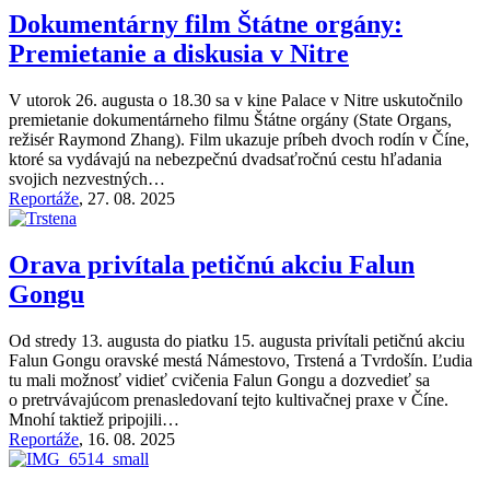
Dokumentárny film Štátne orgány:
Premietanie a diskusia v Nitre
V utorok 26. augusta o 18.30 sa v kine Palace v Nitre uskutočnilo
premietanie dokumentárneho filmu Štátne orgány (State Organs,
režisér Raymond Zhang). Film ukazuje príbeh dvoch rodín v Číne,
ktoré sa vydávajú na nebezpečnú dvadsaťročnú cestu hľadania
svojich nezvestných…
Reportáže
,
27. 08. 2025
Orava privítala petičnú akciu Falun
Gongu
Od stredy 13. augusta do piatku 15. augusta privítali petičnú akciu
Falun Gongu oravské mestá Námestovo, Trstená a Tvrdošín. Ľudia
tu mali možnosť vidieť cvičenia Falun Gongu a dozvedieť sa
o pretrvávajúcom prenasledovaní tejto kultivačnej praxe v Číne.
Mnohí taktiež pripojili…
Reportáže
,
16. 08. 2025