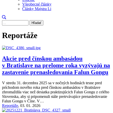
Všeobecné články
Články Majstra Li
Hľadať
Reportáže
Akcie pred čínskou ambasádou
v Bratislave na prelome roka vyzývajú na
zastavenie prenasledovania Falun Gongu
V stredu 31. decembra 2025 sa v nočných hodinách tesne pred
príchodom nového roka pred čínskou ambasádou v Bratislave
zhromaždila viac než desiatka praktizujúcich Falun Gongu z celého
Slovenska, aby si pripomenuli stále pretrvávajúce prenasledovanie
Falun Gongu v Číne. V…
Reportáže
,
03. 01. 2026