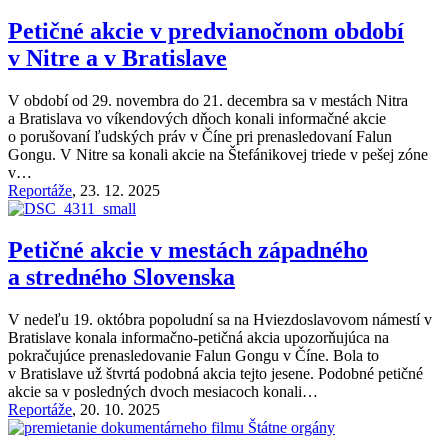
Petičné akcie v predvianočnom období
v Nitre a v Bratislave
V období od 29. novembra do 21. decembra sa v mestách Nitra
a Bratislava vo víkendových dňoch konali informačné akcie
o porušovaní ľudských práv v Číne pri prenasledovaní Falun
Gongu. V Nitre sa konali akcie na Štefánikovej triede v pešej zóne
v…
Reportáže
,
23. 12. 2025
Petičné akcie v mestách západného
a stredného Slovenska
V nedeľu 19. októbra popoludní sa na Hviezdoslavovom námestí v
Bratislave konala informačno-petičná akcia upozorňujúca na
pokračujúce prenasledovanie Falun Gongu v Číne. Bola to
v Bratislave už štvrtá podobná akcia tejto jesene. Podobné petičné
akcie sa v posledných dvoch mesiacoch konali…
Reportáže
,
20. 10. 2025