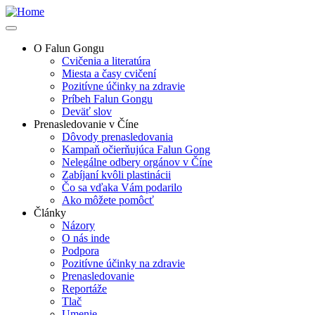
Skip
to
main
O Falun Gongu
content
Cvičenia a literatúra
Main
Miesta a časy cvičení
navigation
Pozitívne účinky na zdravie
Príbeh Falun Gongu
Deväť slov
Prenasledovanie v Číne
Dôvody prenasledovania
Kampaň očierňujúca Falun Gong
Nelegálne odbery orgánov v Číne
Zabíjaní kvôli plastinácii
Čo sa vďaka Vám podarilo
Ako môžete pomôcť
Články
Názory
O nás inde
Podpora
Pozitívne účinky na zdravie
Prenasledovanie
Reportáže
Tlač
Umenie