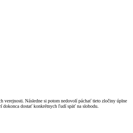
 verejnosti. Následne si potom nedovolí páchať tieto zločiny úplne
rí dokonca dostať konkrétnych ľudí späť na slobodu.