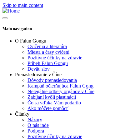
Skip to main content
Main navigation
O Falun Gongu
Cvičenia a literatúra
Miesta a časy cvičení
Pozitívne účinky na zdravie
Príbeh Falun Gongu
Deväť slov
Prenasledovanie v Číne
Dôvody prenasledovania
Kampaň očierňujúca Falun Gong
Nelegálne odbery orgánov v Číne
Zabíjaní kvôli plastinácii
Čo sa vďaka Vám podarilo
Ako môžete pomôcť
Články
Názory
O nás inde
Podpora
Pozitívne účinky na zdravie