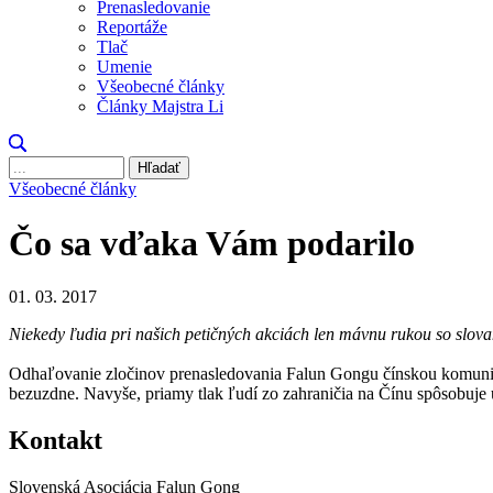
Prenasledovanie
Reportáže
Tlač
Umenie
Všeobecné články
Články Majstra Li
Hľadať
Všeobecné články
Čo sa vďaka Vám podarilo
01. 03. 2017
Niekedy ľudia pri našich petičných akciách len mávnu rukou so slova
Odhaľovanie zločinov prenasledovania Falun Gongu čínskou komunistic
bezuzdne. Navyše, priamy tlak ľudí zo zahraničia na Čínu spôsobuje 
Kontakt
Slovenská Asociácia Falun Gong