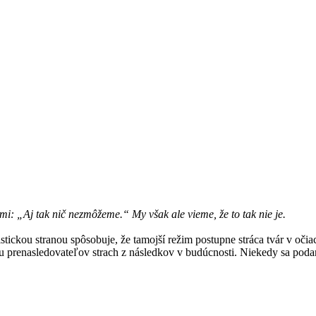
mi: „Aj tak nič nezmôžeme.“ My však ale vieme, že to tak nie je.
kou stranou spôsobuje, že tamojší režim postupne stráca tvár v očiach
u prenasledovateľov strach z následkov v budúcnosti. Niekedy sa poda